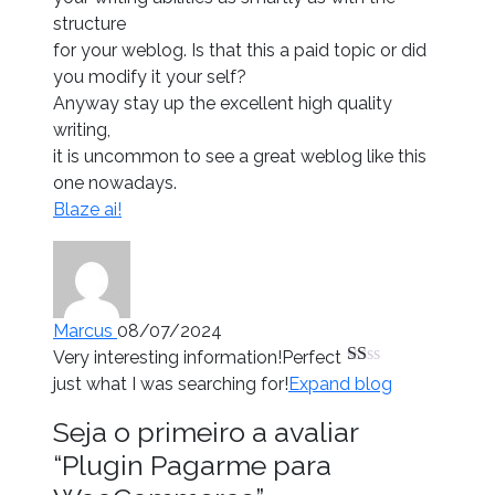
2
de
structure
5
for your weblog. Is that this a paid topic or did
you modify it your self?
Anyway stay up the excellent high quality
writing,
it is uncommon to see a great weblog like this
one nowadays.
Blaze ai
!
Marcus
08/07/2024
Very interesting information!Perfect
Avaliação
just what I was searching for!
Expand blog
1
de
Seja o primeiro a avaliar
5
“Plugin Pagarme para